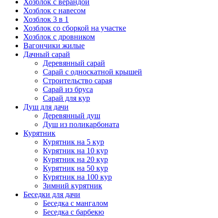
Хозблок с верандой
Хозблок с навесом
Хозблок 3 в 1
Хозблок со сборкой на участке
Хозблок с дровником
Вагончики жилые
Дачный сарай
Деревянный сарай
Cарай с односкатной крышей
Строительство сарая
Сарай из бруса
Сарай для кур
Душ для дачи
Деревянный душ
Душ из поликарбоната
Курятник
Курятник на 5 кур
Курятник на 10 кур
Курятник на 20 кур
Курятник на 50 кур
Курятник на 100 кур
Зимний курятник
Беседки для дачи
Беседка с мангалом
Беседка с барбекю