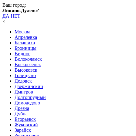
Ваш город:
Ликино-Дулево
?
ДА
НЕТ
×
Москва
Апрелевка
Балашиха
Бронницы
Видное
Волоколамск
Воскресенск
Высоковск
Голицыно
Дедовск
Дзержинский
Дмитров
Долгопрудный
Домодедово
Дрезна
Дубна
Егорьевск
Жуковский
Зарайск
Звенигород