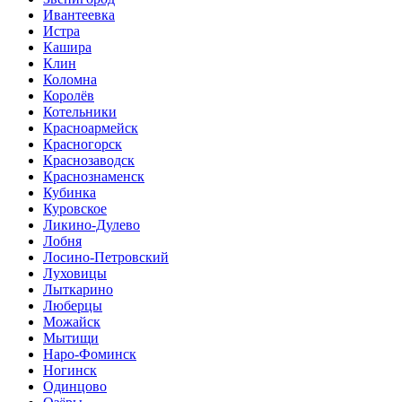
Ивантеевка
Истра
Кашира
Клин
Коломна
Королёв
Котельники
Красноармейск
Красногорск
Краснозаводск
Краснознаменск
Кубинка
Куровское
Ликино-Дулево
Лобня
Лосино-Петровский
Луховицы
Лыткарино
Люберцы
Можайск
Мытищи
Наро-Фоминск
Ногинск
Одинцово