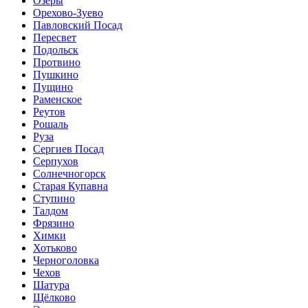
Озёры
Орехово-Зуево
Павловский Посад
Пересвет
Подольск
Протвино
Пушкино
Пущино
Раменское
Реутов
Рошаль
Руза
Сергиев Посад
Серпухов
Солнечногорск
Старая Купавна
Ступино
Талдом
Фрязино
Химки
Хотьково
Черноголовка
Чехов
Шатура
Щёлково