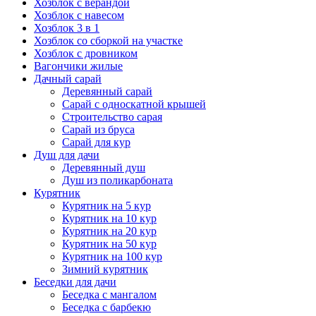
Хозблок с верандой
Хозблок с навесом
Хозблок 3 в 1
Хозблок со сборкой на участке
Хозблок с дровником
Вагончики жилые
Дачный сарай
Деревянный сарай
Cарай с односкатной крышей
Строительство сарая
Сарай из бруса
Сарай для кур
Душ для дачи
Деревянный душ
Душ из поликарбоната
Курятник
Курятник на 5 кур
Курятник на 10 кур
Курятник на 20 кур
Курятник на 50 кур
Курятник на 100 кур
Зимний курятник
Беседки для дачи
Беседка с мангалом
Беседка с барбекю