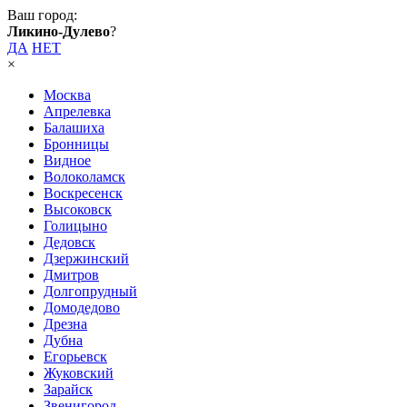
Ваш город:
Ликино-Дулево
?
ДА
НЕТ
×
Москва
Апрелевка
Балашиха
Бронницы
Видное
Волоколамск
Воскресенск
Высоковск
Голицыно
Дедовск
Дзержинский
Дмитров
Долгопрудный
Домодедово
Дрезна
Дубна
Егорьевск
Жуковский
Зарайск
Звенигород