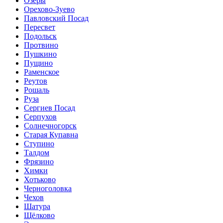
Озёры
Орехово-Зуево
Павловский Посад
Пересвет
Подольск
Протвино
Пушкино
Пущино
Раменское
Реутов
Рошаль
Руза
Сергиев Посад
Серпухов
Солнечногорск
Старая Купавна
Ступино
Талдом
Фрязино
Химки
Хотьково
Черноголовка
Чехов
Шатура
Щёлково