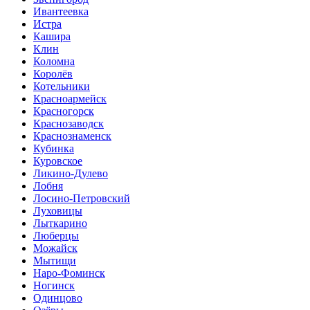
Ивантеевка
Истра
Кашира
Клин
Коломна
Королёв
Котельники
Красноармейск
Красногорск
Краснозаводск
Краснознаменск
Кубинка
Куровское
Ликино-Дулево
Лобня
Лосино-Петровский
Луховицы
Лыткарино
Люберцы
Можайск
Мытищи
Наро-Фоминск
Ногинск
Одинцово