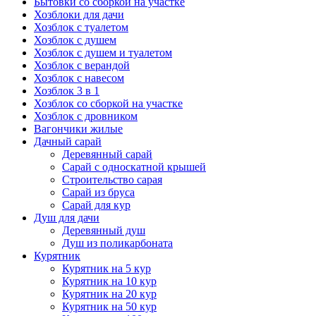
Бытовки со сборкой на участке
Хозблоки для дачи
Хозблок с туалетом
Хозблок с душем
Хозблок с душем и туалетом
Хозблок с верандой
Хозблок с навесом
Хозблок 3 в 1
Хозблок со сборкой на участке
Хозблок с дровником
Вагончики жилые
Дачный сарай
Деревянный сарай
Cарай с односкатной крышей
Строительство сарая
Сарай из бруса
Сарай для кур
Душ для дачи
Деревянный душ
Душ из поликарбоната
Курятник
Курятник на 5 кур
Курятник на 10 кур
Курятник на 20 кур
Курятник на 50 кур