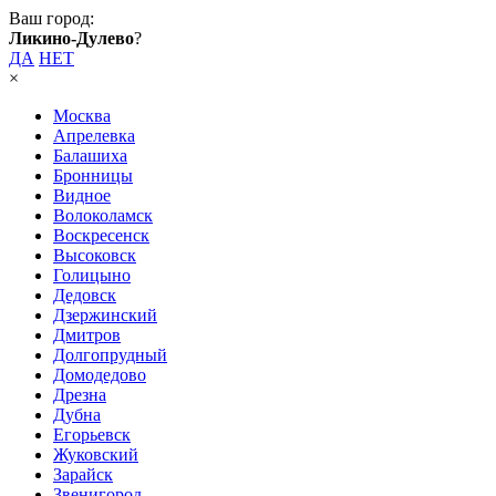
Ваш город:
Ликино-Дулево
?
ДА
НЕТ
×
Москва
Апрелевка
Балашиха
Бронницы
Видное
Волоколамск
Воскресенск
Высоковск
Голицыно
Дедовск
Дзержинский
Дмитров
Долгопрудный
Домодедово
Дрезна
Дубна
Егорьевск
Жуковский
Зарайск
Звенигород