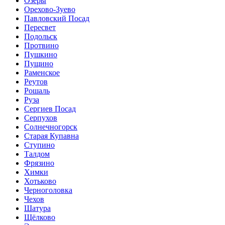
Озёры
Орехово-Зуево
Павловский Посад
Пересвет
Подольск
Протвино
Пушкино
Пущино
Раменское
Реутов
Рошаль
Руза
Сергиев Посад
Серпухов
Солнечногорск
Старая Купавна
Ступино
Талдом
Фрязино
Химки
Хотьково
Черноголовка
Чехов
Шатура
Щёлково