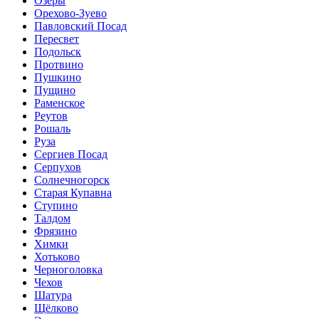
Озёры
Орехово-Зуево
Павловский Посад
Пересвет
Подольск
Протвино
Пушкино
Пущино
Раменское
Реутов
Рошаль
Руза
Сергиев Посад
Серпухов
Солнечногорск
Старая Купавна
Ступино
Талдом
Фрязино
Химки
Хотьково
Черноголовка
Чехов
Шатура
Щёлково