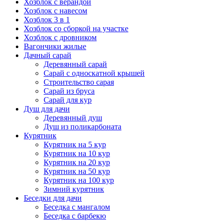
Хозблок с верандой
Хозблок с навесом
Хозблок 3 в 1
Хозблок со сборкой на участке
Хозблок с дровником
Вагончики жилые
Дачный сарай
Деревянный сарай
Cарай с односкатной крышей
Строительство сарая
Сарай из бруса
Сарай для кур
Душ для дачи
Деревянный душ
Душ из поликарбоната
Курятник
Курятник на 5 кур
Курятник на 10 кур
Курятник на 20 кур
Курятник на 50 кур
Курятник на 100 кур
Зимний курятник
Беседки для дачи
Беседка с мангалом
Беседка с барбекю