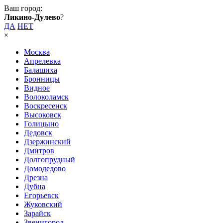
Ваш город:
Ликино-Дулево
?
ДА
НЕТ
×
Москва
Апрелевка
Балашиха
Бронницы
Видное
Волоколамск
Воскресенск
Высоковск
Голицыно
Дедовск
Дзержинский
Дмитров
Долгопрудный
Домодедово
Дрезна
Дубна
Егорьевск
Жуковский
Зарайск
Звенигород