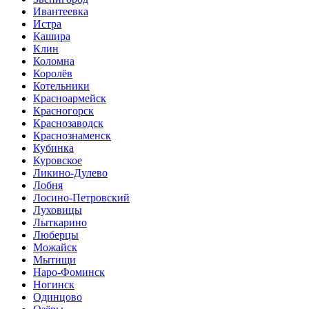
Ивантеевка
Истра
Кашира
Клин
Коломна
Королёв
Котельники
Красноармейск
Красногорск
Краснозаводск
Краснознаменск
Кубинка
Куровское
Ликино-Дулево
Лобня
Лосино-Петровский
Луховицы
Лыткарино
Люберцы
Можайск
Мытищи
Наро-Фоминск
Ногинск
Одинцово