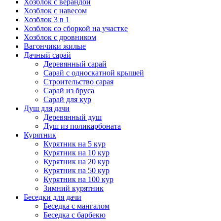
Хозблок с верандой
Хозблок с навесом
Хозблок 3 в 1
Хозблок со сборкой на участке
Хозблок с дровником
Вагончики жилые
Дачный сарай
Деревянный сарай
Cарай с односкатной крышей
Строительство сарая
Сарай из бруса
Сарай для кур
Душ для дачи
Деревянный душ
Душ из поликарбоната
Курятник
Курятник на 5 кур
Курятник на 10 кур
Курятник на 20 кур
Курятник на 50 кур
Курятник на 100 кур
Зимний курятник
Беседки для дачи
Беседка с мангалом
Беседка с барбекю