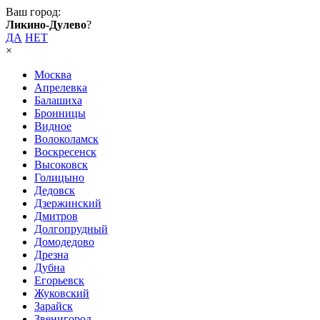
Ваш город:
Ликино-Дулево
?
ДА
НЕТ
×
Москва
Апрелевка
Балашиха
Бронницы
Видное
Волоколамск
Воскресенск
Высоковск
Голицыно
Дедовск
Дзержинский
Дмитров
Долгопрудный
Домодедово
Дрезна
Дубна
Егорьевск
Жуковский
Зарайск
Звенигород