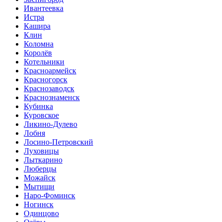
Ивантеевка
Истра
Кашира
Клин
Коломна
Королёв
Котельники
Красноармейск
Красногорск
Краснозаводск
Краснознаменск
Кубинка
Куровское
Ликино-Дулево
Лобня
Лосино-Петровский
Луховицы
Лыткарино
Люберцы
Можайск
Мытищи
Наро-Фоминск
Ногинск
Одинцово