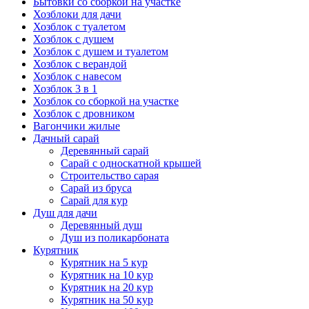
Бытовки со сборкой на участке
Хозблоки для дачи
Хозблок с туалетом
Хозблок с душем
Хозблок с душем и туалетом
Хозблок с верандой
Хозблок с навесом
Хозблок 3 в 1
Хозблок со сборкой на участке
Хозблок с дровником
Вагончики жилые
Дачный сарай
Деревянный сарай
Cарай с односкатной крышей
Строительство сарая
Сарай из бруса
Сарай для кур
Душ для дачи
Деревянный душ
Душ из поликарбоната
Курятник
Курятник на 5 кур
Курятник на 10 кур
Курятник на 20 кур
Курятник на 50 кур