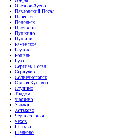
Озёры
Орехово-Зуево
Павловский Посад
Пересвет
Подольск
Протвино
Пушкино
Пущино
Раменское
Реутов
Рошаль
Руза
Сергиев Посад
Серпухов
Солнечногорск
Старая Купавна
Ступино
Талдом
Фрязино
Химки
Хотьково
Черноголовка
Чехов
Шатура
Щёлково