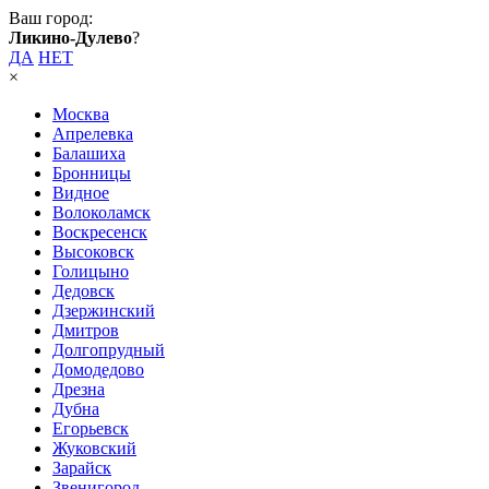
Ваш город:
Ликино-Дулево
?
ДА
НЕТ
×
Москва
Апрелевка
Балашиха
Бронницы
Видное
Волоколамск
Воскресенск
Высоковск
Голицыно
Дедовск
Дзержинский
Дмитров
Долгопрудный
Домодедово
Дрезна
Дубна
Егорьевск
Жуковский
Зарайск
Звенигород