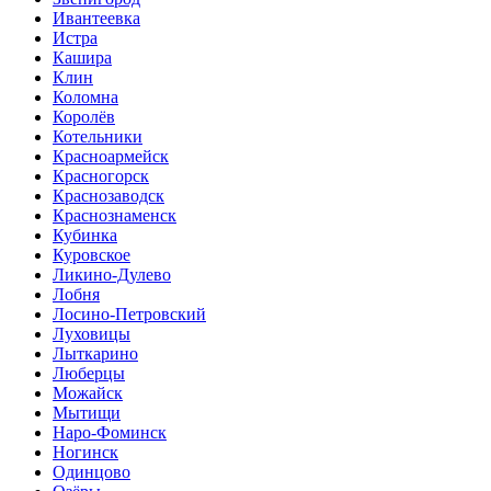
Ивантеевка
Истра
Кашира
Клин
Коломна
Королёв
Котельники
Красноармейск
Красногорск
Краснозаводск
Краснознаменск
Кубинка
Куровское
Ликино-Дулево
Лобня
Лосино-Петровский
Луховицы
Лыткарино
Люберцы
Можайск
Мытищи
Наро-Фоминск
Ногинск
Одинцово