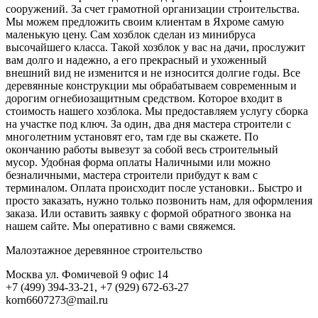
сооружений. За счет грамотной организации строительства.
Мы можем предложить своим клиентам в Яхроме самую
маленькую цену. Сам хозблок сделан из минибруса
высочайшего класса. Такой хозблок у вас на дачи, прослужит
вам долго и надежно, а его прекрасный и ухоженный
внешний вид не изменится и не износится долгие годы. Все
деревянные конструкции мы обрабатываем современным и
дорогим огнебиозащитным средством. Которое входит в
стоимость нашего хозблока. Мы предоставляем услугу сборка
на участке под ключ. За один, два дня мастера строители с
многолетним установят его, там где вы скажете. По
окончанию работы вывезут за собой весь строительный
мусор. Удобная форма оплаты Наличными или можно
безналичными, мастера строители прибудут к вам с
терминалом. Оплата происходит после установки.. Быстро и
просто заказать, нужно только позвонить нам, для оформления
заказа. Или оставить заявку с формой обратного звонка на
нашем сайте. Мы оперативно с вами свяжемся.
Малоэтажное деревянное строительство
Москва ул. Фомичевой 9 офис 14
+7 (499) 394-33-21, +7 (929) 672-63-27
korn6607273@mail.ru