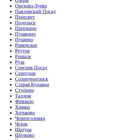
Озёры
Орехово-Зуево
Павловский Посад
Пересвет
Подольск
Протвино
Пушкино
Пущино
Раменское
Реутов
Рошаль
Руза
Сергиев Посад
Серпухов
Солнечногорск
Старая Купавна
Ступино
Талдом
Фрязино
Химки
Хотьково
Черноголовка
Чехов
Шатура
Щёлково