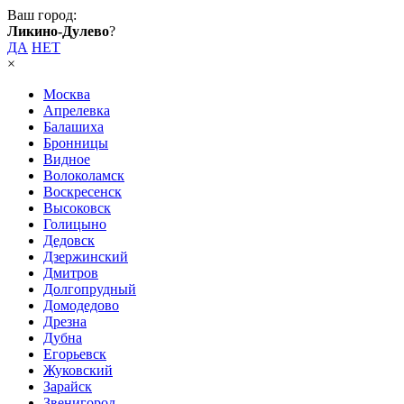
Ваш город:
Ликино-Дулево
?
ДА
НЕТ
×
Москва
Апрелевка
Балашиха
Бронницы
Видное
Волоколамск
Воскресенск
Высоковск
Голицыно
Дедовск
Дзержинский
Дмитров
Долгопрудный
Домодедово
Дрезна
Дубна
Егорьевск
Жуковский
Зарайск
Звенигород