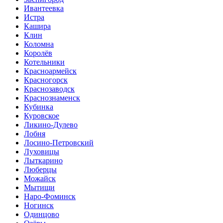
Ивантеевка
Истра
Кашира
Клин
Коломна
Королёв
Котельники
Красноармейск
Красногорск
Краснозаводск
Краснознаменск
Кубинка
Куровское
Ликино-Дулево
Лобня
Лосино-Петровский
Луховицы
Лыткарино
Люберцы
Можайск
Мытищи
Наро-Фоминск
Ногинск
Одинцово