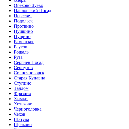
Озёры
Орехово-Зуево
Павловский Посад
Пересвет
Подольск
Протвино
Пушкино
Пущино
Раменское
Реутов
Рошаль
Руза
Сергиев Посад
Серпухов
Солнечногорск
Старая Купавна
Ступино
Талдом
Фрязино
Химки
Хотьково
Черноголовка
Чехов
Шатура
Щёлково