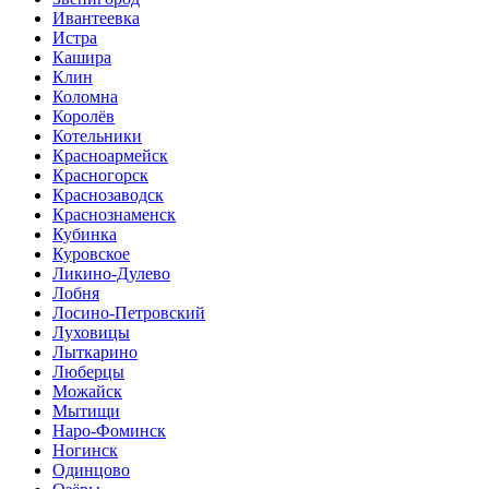
Ивантеевка
Истра
Кашира
Клин
Коломна
Королёв
Котельники
Красноармейск
Красногорск
Краснозаводск
Краснознаменск
Кубинка
Куровское
Ликино-Дулево
Лобня
Лосино-Петровский
Луховицы
Лыткарино
Люберцы
Можайск
Мытищи
Наро-Фоминск
Ногинск
Одинцово