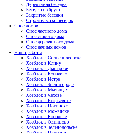
Деревянная беседка
Беседка из бруса
Закрытые беседки
Строительство беседок
Снос домов
Снос частного дома
Снос старого дома
Снос деревянного дома
Снос дачных домов
Наши работы
Хозблок в Солнечногорске
Хозблок в Клину
Хозблок в Дмитрове
Хозблок в Конаково
Хозблок в Истре
Хозблок в Звенигороде
Хозблок в Мытищах
Хозблок в Чехове
Хозблок в Егорьевске
Хозблок в Ногинске
Хозблок в Можайске
Хозблок в Королеве
Хозблок в Одинцово
Хозблок в Зеленодольске
Хозблок в Пушкино