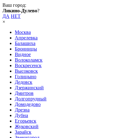
Ваш город:
Ликино-Дулево
?
ДА
НЕТ
×
Москва
Апрелевка
Балашиха
Бронницы
Видное
Волоколамск
Воскресенск
Высоковск
Голицыно
Дедовск
Дзержинский
Дмитров
Долгопрудный
Домодедово
Дрезна
Дубна
Егорьевск
Жуковский
Зарайск
Звенигород