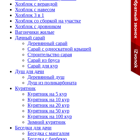
Хозблок с верандой
Хозблок с навесом
Хозблок 3 в 1
Хозблок со сборкой на участке
Хозблок с дровником
Вагончики жилые
Дачный сарай
Деревянный сарай
Cарай с односкатной крышей
Строительство сарая
Сарай из бруса
Сарай для кур
Душ для дачи
Деревянный душ
Душ из поликарбоната
Курятник
Курятник на 5 кур
Курятник на 10 кур
Курятник на 20 кур
Курятник на 50 кур
Курятник на 100 кур
Зимний курятник
Беседки для дачи
Беседка с мангалом
Беседка с барбекю